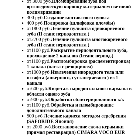
от 3000 руб.
Пломбирование зуба под
ортопедическую коронку материалом световой
полимеризации
300 руб.
Создание контактного пункта
400 руб.
Полировка (шлифовка пломбы)
от1800 руб.
Лечение пульпита однокорневого
зуба (II сеанс периодонтита )
от2700 руб.
Лечение пульпита многокорневого
зуба (II сеанс периодонтита )
от1100 руб.
Раскрытие периодонтального зуба,
прохождение 2 каналов (Iсеанс период.)
от1100 руб.
Распломбировка (расцементировка)
1 канала (паста с резорцином)
от1000 руб.
Извлечения инородного тела или
штифта (анкерного, гуттаперчевого ) из 1
канала
от600 руб.
Кюретаж пародонтального кармана в
области одного зуба
от900 руб.
Обработка облитерированного к/к
от1100 руб.
Обработка и пломбирование
дополнительного канала
500 руб.
Лечение кариеса методом серебрения
(SAFORIDE Япония)
от 2000 руб.
Восстановление скола керамики
(прямая реставрация) CIMARA VOCO EUR