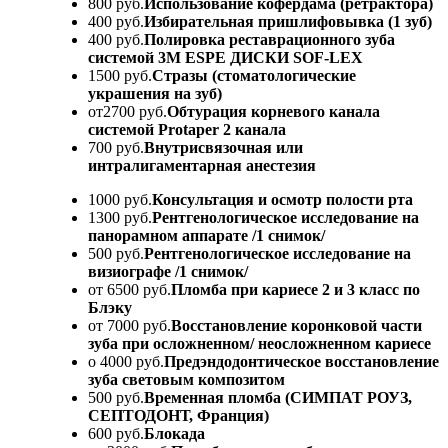
800 руб.
Использование кофердама (ретрактора)
400 руб.
Избирательная пришлифовывка (1 зуб)
400 руб.
Полировка реставрационного зуба
системой 3M ESPE ДИСКИ SOF-LEX
1500 руб.
Стразы (стоматологические
украшения на зуб)
от2700 руб.
Обтурация корневого канала
системой Protaper 2 канала
700 руб.
Внутрисвязочная или
интралигаментарная анестезия
1000 руб.
Консультация и осмотр полости рта
1300 руб.
Рентгенологическое исследование на
панорамном аппарате /1 снимок/
500 руб.
Рентгенологическое исследование на
визиографе /1 снимок/
от 6500 руб.
Пломба при кариесе 2 и 3 класс по
Блэку
от 7000 руб.
Восстановление коронковой части
зуба при осложненном/ неосложненном кариесе
о 4000 руб.
Предэндодонтическое восстановление
зуба световым композитом
500 руб.
Временная пломба (СИМПАТ РОУЗ,
СЕПТОДОНТ, Франция)
600 руб.
Блокада