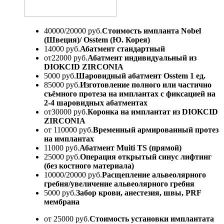
40000/20000 руб.
Стоимость импланта Nobel
(Швеция)/ Osstem (Ю. Корея)
14000 руб.
Абатмент стандартный
от22000 руб.
Абатмент индивидуальный из
DIOKCID ZIRCONIA
5000 руб.
Шаровидный абатмент Osstem 1 ед.
85000 руб.
Изготовление полного или частично
съёмного протеза на имплантах с фиксацией на
2-4 шаровидных абатментах
от30000 руб.
Коронка на имплантат из DIOKCID
ZIRCONIA
от 110000 руб.
Временный армированный протез
на имплантах
11000 руб.
Абатмент Muiti TS (прямой)
25000 руб.
Операция открытый синус лифтинг
(без костного материала)
10000/20000 руб.
Расщепление альвеолярного
гребня/увеличение альвеолярного гребня
5000 руб.
Забор крови, анестезия, швы, PRF
мембрана
от 25000 руб.
Стоимость установки имплантата