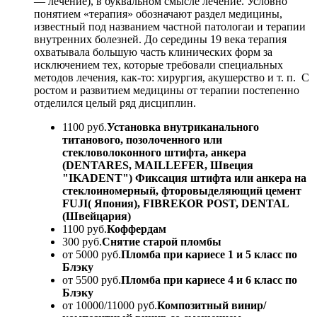
— лечение), в буквальном смысле лечение. Условно
понятием «терапия» обозначают раздел медицины,
известный под названием частной патологаи и терапии
внутренних болезней. До середины 19 века терапия
охватывала большую часть клинических форм за
исключением тех, которые требовали специальных
методов лечения, как-то: хирургия, акушерство и т. п. С
ростом и развитием медицины от терапии постепенно
отделился целый ряд дисциплин.
1100 руб.
Установка внутриканального
титанового, позолоченного или
стекловолоконного штифта, анкера
(DENTARES, MAILLEFER, Швеция
"IKADENT") Фиксация штифта или анкера на
стеклоиномерный, фторовыделяющий цемент
FUJI( Япония), FIBREKOR POST, DENTAL
(Швейцария)
1100 руб.
Коффердам
300 руб.
Снятие старой пломбы
от 5000 руб.
Пломба при кариесе 1 и 5 класс по
Блэку
от 5500 руб.
Пломба при кариесе 4 и 6 класс по
Блэку
от 10000/11000 руб.
Композитный винир/