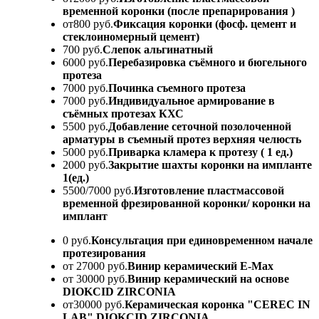
временной коронки (после препарирования )
от800 руб.
Фиксация коронки (фосф. цемент и
стеклоиномерный цемент)
700 руб.
Слепок альгинатный
6000 руб.
Перебазировка съёмного и бюгельного
протеза
7000 руб.
Починка съемного протеза
7000 руб.
Индивидуальное армирование в
съёмных протезах КХС
5500 руб.
Добавление сеточной позолоченной
арматуры в съемный протез верхняя челюсть
5000 руб.
Приварка кламера к протезу ( 1 ед.)
2000 руб.
Закрытие шахты коронки на импланте
1(ед.)
5500/7000 руб.
Изготовление пластмассовой
временной фрезированной коронки/ коронки на
имплант
0 руб.
Консультация при единовременном начале
протезирования
от 27000 руб.
Винир керамический E-Max
от 30000 руб.
Винир керамический на основе
DIOKCID ZIRCONIA
от30000 руб.
Керамическая коронка "CEREC IN
LAB" DIOKCID ZIRCONIA