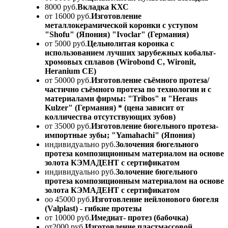
8000 руб.
Вкладка КХС
от 16000 руб.
Изготовление
металлокерамической коронки с уступом
"Shofu" (Япония) "Ivoclar" (Германия)
от 5000 руб.
Цельнолитая коронка с
использованием лучших зарубежных кобальт-
хромовых сплавов (Wirobond C, Wironit,
Heranium CE)
от 50000 руб.
Изготовление съёмного протеза/
частично съёмного протеза по технологии и с
материалами фирмы: "Tribos" и "Heraus
Kulzer" (Германия) * (цена зависит от
колличества отсутствующих зубов)
от 35000 руб.
Изготовление бюгельного протеза-
импортные зубы; "Yamahachi" (Япония)
индивидуально руб.
Золочения бюгельного
протеза композиционным материалом на основе
золота КЭМАДЕНТ с сертификатом
индивидуально руб.
Золочение бюгельного
протеза композиционным материалом на основе
золота КЭМАДЕНТ с сертификатом
оо 45000 руб.
Изготовление нейлонового бюгеля
(Valplast) - гибкие протезы
от 10000 руб.
Имедиат- протез (бабочка)
от2000 руб.
Изготовление пластмассовой