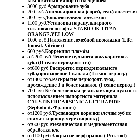
композитный винир со смещением
3000 руб.
Армирование зуба
200 руб.
Аппликационная (спрей, гель) анестезия
300 руб.
Дополнительная анестезия
1100 руб.
Установка парапульпарного
титанового штифта STABILOK TITAN
ORANGE,YELLOW
1000 руб.
Наложение лечебной прокладки (Life,
Ionosit, Vitrimer)
600 руб.
Коррекция пломбы
от2200 руб.
Лечение пульпита двухкорневого
зуба (II сеанс периодонтита)
от800 руб.
Раскрытие периодонтального
зуба,прохождение 1 канала ( I сеанс период.)
от1400 руб.
Раскрытие периодонт. зуба,
прохождение 3 и более каналов (I сеанс период.)
700 руб.
Безболезненная девитализация пульпы с
использованием импортного материала
CAUSTINERF ARSENICAL ET RAPIDE
(Septodont, Франция)
от1200 руб.
Трепанация коронки (лечим зуб не
снимая коронку, через коронку)
от600 руб.
Механическая и медикаментозная
обработка к/к
от1100 руб.
Закрытие перфорации ( Pro-roof)