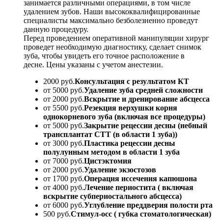
занимается различными операциями, в том числе
удалением зубов. Наши высококвалифицированные
специалисты максимально безболезненно проведут
данную процедуру.
Перед проведением оперативной манипуляции хирург
проведет необходимую диагностику, сделает снимок
зуба, чтобы увидеть его точное расположение в
десне. Цены указаны с учетом анестезии.
2000 руб.
Консультация с результатом КТ
от 5000 руб.
Удаление зуба средней сложности
от 2000 руб.
Вскрытие и дренирование абсцесса
от 5500 руб.
Резекция верхушки корня
однокорневого зуба (включая все процедуры)
от 5000 руб.
Закрытие рецессии десны (небный
трансплантат СТТ (в области 1 зуба))
от 3000 руб.
Пластика рецессии десны
полулунным методом в области 1 зуба
от 7000 руб.
Цистэктомия
от 2000 руб.
Удаление экзостозов
от 1700 руб.
Операция иссечения капюшона
от 4000 руб.
Лечение периостита ( включая
вскрытие субпериостального абсцесса)
от 6000 руб.
Углубление преддверия полости рта
500 руб.
Стимул-осс ( губка стоматологическая)