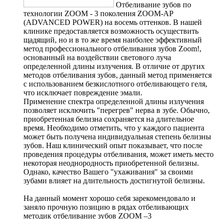
Отбеливание зубов по
технологии ZOOM - 3 поколения ZOOM-AP
(ADVANCED POWER) на восемь оттенков. В нашей
клинике предоставляется возможность осуществить
щадящий, но и в то же время наиболее эффективный
метод профессионального отбеливания зубов Zoom!,
основанный на воздействии светового луча
определенной длины излучения. В отличие от других
методов отбеливания зубов, данный метод применяется
с использованием безкислотного отбеливающего геля,
что исключает повреждение эмали.
Применение спектра определенной длины излучения
позволяет исключить "перегрев" нерва в зубе. Обычно,
приобретенная белизна сохраняется на длительное
время. Необходимо отметить, что у каждого пациента
может быть получена индивидуальная степень белизны
зубов. Наш клинический опыт показывает, что после
проведения процедуры отбеливания, может иметь место
некоторая неоднородность приобретенной белизны.
Однако, качество Вашего "ухаживания" за своими
зубами влияет на длительность достигнутой белизны.
На данный момент хорошо себя зарекомендовало и
заняло прочную позицию в рядах отбеливающих
методик отбеливание зубов ZOOM –3