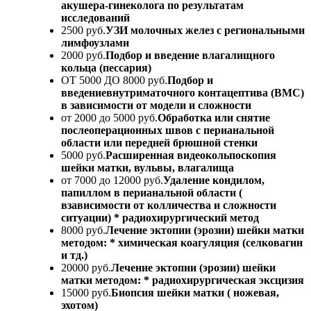
акушера-гинеколога по результатам
исследований
2500 руб.
УЗИ молочных желез с региональными
лимфоузлами
2000 руб.
Подбор и введение влагалищного
кольца (пессария)
ОТ 5000 ДО 8000 руб.
Подбор и
введениевнутриматочного контацептива (ВМС)
в зависимости от модели и сложности
от 2000 до 5000 руб.
Обработка или снятие
послеоперационных швов с перианальной
области или передней брюшной стенки
5000 руб.
Расширенная видеокольпоскопия
шейки матки, вульвы, влагалища
от 7000 до 12000 руб.
Удаление кондилом,
папиллом в перианальной области (
взависимости от колличества и сложности
ситуации) * радиохирургический метод
8000 руб.
Лечение эктопии (эрозии) шейки матки
методом: * химическая коагуляция (селковагин
и тд.)
20000 руб.
Лечение эктопии (эрозии) шейки
матки методом: * радиохирургическая эксцизия
15000 руб.
Биопсия шейки матки ( ножевая,
эхотом)