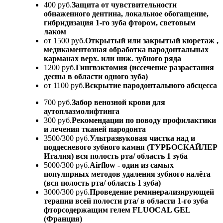
400 руб.
Защита от чувствительности
обнаженного дентина, локальное обогащение,
гибридизация 1-го зуба фтором, световым
лаком
от 1500 руб.
Открытый или закрытый кюретаж ,
медикаментозная обработка пародонтальных
карманах верх. или ниж. зубного ряда
1200 руб.
Гингвэктомия (иссечение разрастания
десны в области одного зуба)
от 1100 руб.
Вскрытие пародонтального абсцесса
700 руб.
Забор венозной крови для
аутоплазмолифтинга
300 руб.
Рекомендации по поводу профилактики
и лечения тканей пародонта
3500/300 руб.
Ультразвуковая чистка над и
поддесневого зубного камня (ТУРБОСКАЙЛЕР
Италия) вся полость рта/ область 1 зуба
5000/300 руб.
Airflow - один из самых
популярных методов удаления зубного налёта
(вся полость рта/ область 1 зуба)
3000/300 руб.
Проведение реминерализирующей
терапии всей полости рта/ в области 1-го зуба
фторсодержащим гелем FLUOCAL GEL
(Франция)